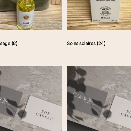
isage
(8)
Soins solaires
(24)