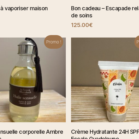
SÉLECTIONNER
SÉLECTIONNER
à vaporiser maison
Bon cadeau – Escapade rel
de soins
125.00
€
s
s.
Promo !
P
AJOUTER AU PANIER
AJOUTER AU PANI
ensuelle corporelle Ambre
Crème Hydratante 24H SPF
c
Escale Guadeloupe