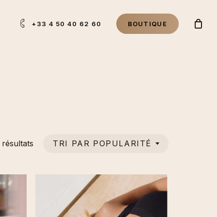
+33 4 50 40 62 60
B
O
U
T
I
Q
U
E
Trié
TRI PAR POPULARITÉ
 résultats
par
popularité