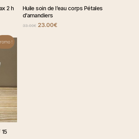
AJOUTER AU PANIER
ax 2 h
Huile soin de l’eau corps Pétales
d’amandiers
Le
Le
23.00
€
33.00
€
prix
prix
initial
actuel
romo !
était :
est :
33.00€.
23.00€.
ER
 15