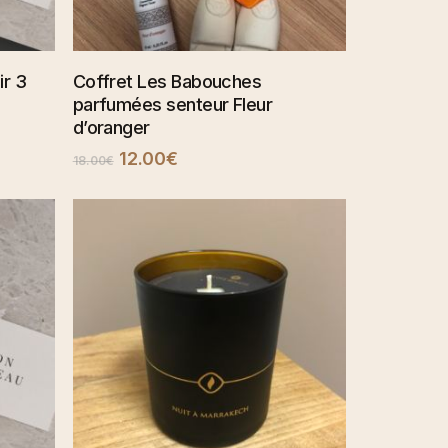
AJOUTER AU PANIER
ir 3
Coffret Les Babouches
parfumées senteur Fleur
d’oranger
Le
Le
12.00
€
18.00
€
prix
prix
initial
actuel
était :
est :
18.00€.
12.00€.