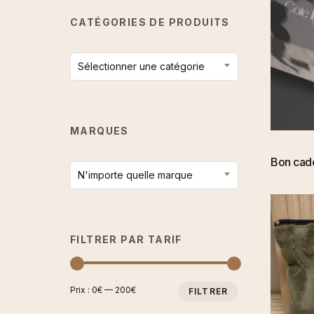
CATÉGORIES DE PRODUITS
Sélectionner une catégorie
MARQUES
Bon ca
N'importe quelle marque
FILTRER PAR TARIF
PRIX
PRIX
Prix :
0€
—
200€
FILTRER
MIN
MAX