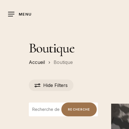
Skip
to
MENU
main
content
Boutique
Accueil
Boutique
Hide
Filters
RECHERCHE
RECHERCHE
POUR :