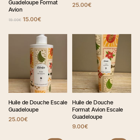
Guadeloupe Format
25.00
€
Avion
Le
Le
15.00
€
19.00
€
prix
prix
initial
actuel
était :
est :
19.00€.
15.00€.
AJOUTER AU
AJOUTER AU
Huile de Douche Escale
Huile de Douche
PANIER
PANIER
Guadeloupe
Format Avion Escale
Guadeloupe
25.00
€
9.00
€