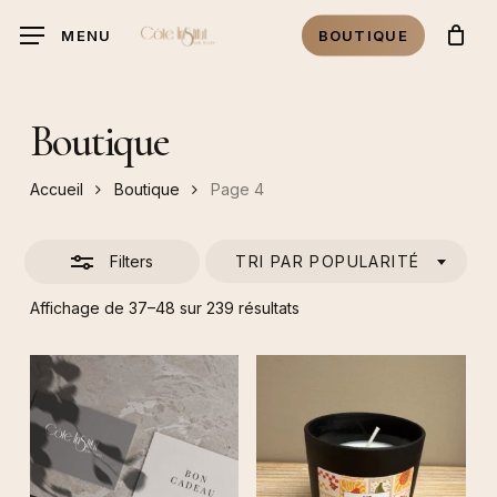
Skip
MENU
BOUTIQUE
to
Close
main
Filters
content
Boutique
Accueil
Boutique
Page 4
Filters
TRI PAR POPULARITÉ
Trié
Affichage de 37–48 sur 239 résultats
par
popularité