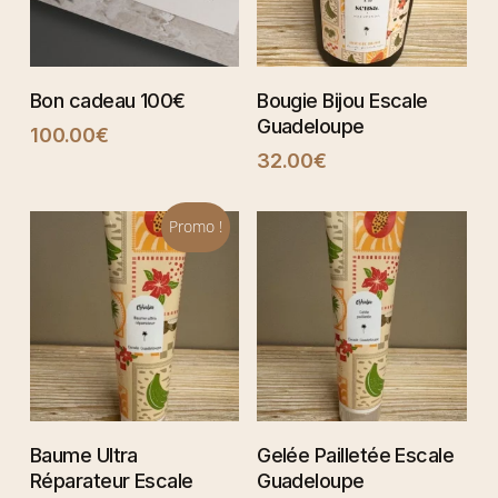
SÉLECTIONNER
AJOUTER AU
Bon cadeau 100€
Bougie Bijou Escale
PANIER
Guadeloupe
100.00
€
32.00
€
Promo !
AJOUTER AU
AJOUTER AU
Baume Ultra
Gelée Pailletée Escale
PANIER
PANIER
Réparateur Escale
Guadeloupe