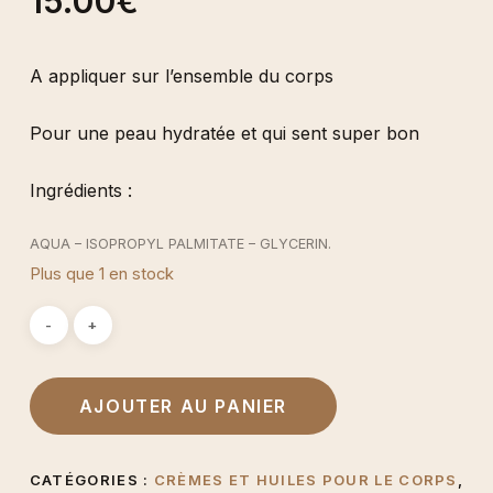
15.00
€
A appliquer sur l’ensemble du corps
Pour une peau hydratée et qui sent super bon
Ingrédients :
AQUA – ISOPROPYL PALMITATE – GLYCERIN.
Plus que 1 en stock
CACIA DECURRENS/JOJOBA/SUNFLOWER SEE
ERA/POLYGLYCERYL-3 ESTERS (CIRE D’ACACIA JOJOBA –
TOURNESOL) – CAPRYLIC/CAPRIC TRIGLYCERIDE – GLYCERYL
STEARATE SE.
AJOUTER AU PANIER
POLYSORBATE 20 – HYDROGENATED COCONUT OIL (HUILE
NOIX DE COCO) – ARGANIA SPINOSA OIL (HUILE D’ARGAN) –
PHOENIX DACTYLIFERA EXTRACT (EXTRAIT DE DATTE) –
CATÉGORIES :
CRÈMES ET HUILES POUR LE CORPS
,
SESAMUM IDICUM OIL (HUILE DE SESAME) – MEL (MIEL: