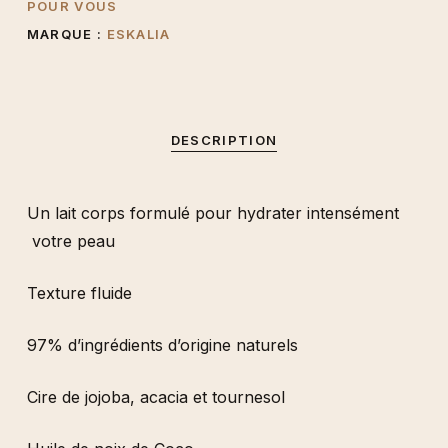
POUR VOUS
MARQUE :
ESKALIA
CETYL ALCOHOL – PHENETHYL ALCOHOL.
TEARYL ALCOHOL – XANTHAN GUM – DICAPRILL ARBONATE –
SORBITAN STEARATE – BHT – CRA
DESCRIPTION
ACID – PARFUM
Un lait corps formulé pour hydrater intensément
votre peau
Texture fluide
97% d’ingrédients d’origine naturels
Cire de jojoba, acacia et tournesol